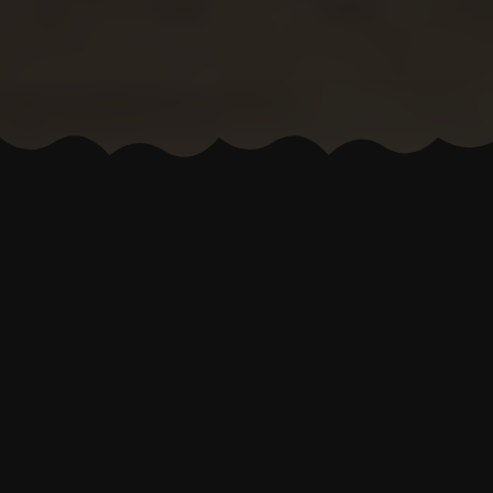
TRADICE OD ROKU 1929
RODINNÁ FIRMA
OSOBNÍ PŘÍSTUP
ČESKÝ BROD + KOLÍN