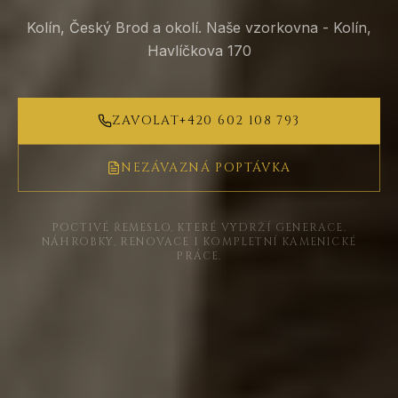
Kolín, Český Brod a okolí. Naše vzorkovna - Kolín,
Havlíčkova 170
ZAVOLAT
+420 602 108 793
NEZÁVAZNÁ POPTÁVKA
POCTIVÉ ŘEMESLO, KTERÉ VYDRŽÍ GENERACE.
NÁHROBKY, RENOVACE I KOMPLETNÍ KAMENICKÉ
PRÁCE.